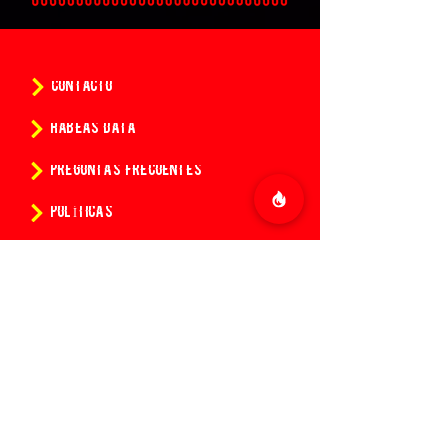
CONTACTO
HABEAS DATA
PREGUNTAS FRECUENTES
POLÍTICAS
CONDICIONES DE LA COMPRA DE ENTRADAS
¿Quieres conocer todas las
novedades de 14:14?
Suscríbete a nuestro newsletter y se el
primero en recibir información de todas
las fiestas de nuestra Discoteca