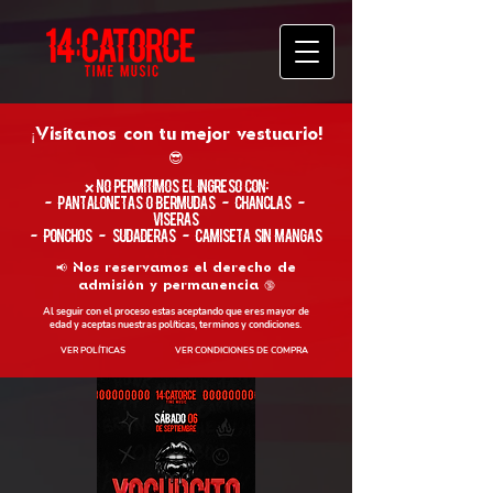
¡Visítanos con tu
mejor vestuario!
😎
​❌ No permitimos el ingreso con:
- Pantalonetas o Bermudas - Chanclas -
Viseras
- Ponchos - Sudaderas - Camiseta sin Mangas
📢 Nos reservamos el derecho de
admisión y permanencia 🔞
Al seguir con el proceso estas aceptando que eres mayor de
edad y aceptas nuestras políticas, terminos y condiciones.
VER POLÍTICAS
VER CONDICIONES DE COMPRA