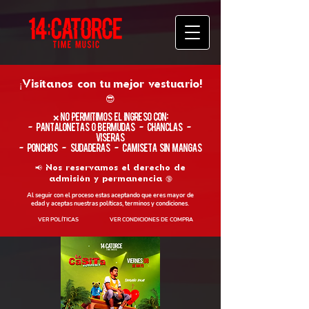
¡Visítanos con tu
mejor vestuario!
😎
​❌ No permitimos el ingreso con:
- Pantalonetas o Bermudas - Chanclas -
Viseras
- Ponchos - Sudaderas - Camiseta sin Mangas
📢 Nos reservamos el derecho de
admisión y permanencia 🔞
Al seguir con el proceso estas aceptando que eres mayor de
edad y aceptas nuestras políticas, terminos y condiciones.
VER POLÍTICAS
VER CONDICIONES DE COMPRA