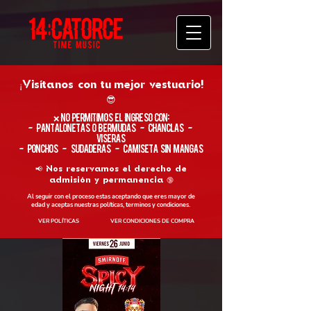
¡Visítanos con tu
mejor vestuario!
😎
​❌ No permitimos el ingreso con:
- Pantalonetas o Bermudas - Chanclas -
Viseras
- Ponchos - Sudaderas - Camiseta sin Mangas
📢 Nos reservamos el derecho de
admisión y permanencia 🔞
Al seguir con el proceso estas aceptando que eres mayor de
edad y aceptas nuestras políticas, terminos y condiciones.
VER POLÍTICAS
VER CONDICIONES DE COMPRA