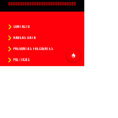
CONTACTO
HABEAS DATA
PREGUNTAS FRECUENTES
POLÍTICAS
CONDICIONES DE LA COMPRA DE ENTRADAS
¿Quieres conocer todas las
novedades de 14:14?
Suscríbete a nuestro newsletter y se el
primero en recibir información de todas
las fiestas de nuestra Discoteca