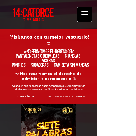
¡Visítanos con tu
mejor vestuario!
😎
​❌ No permitimos el ingreso con:
- Pantalonetas o Bermudas - Chanclas -
Viseras
- Ponchos - Sudaderas - Camiseta sin Mangas
📢 Nos reservamos el derecho de
admisión y permanencia 🔞
Al seguir con el proceso estas aceptando que eres mayor de
edad y aceptas nuestras políticas, terminos y condiciones.
VER POLÍTICAS
VER CONDICIONES DE COMPRA