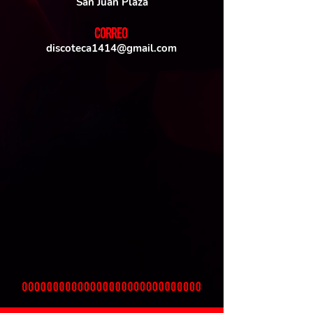
San Juan Plaza
CORREO
discoteca1414@gmail.com