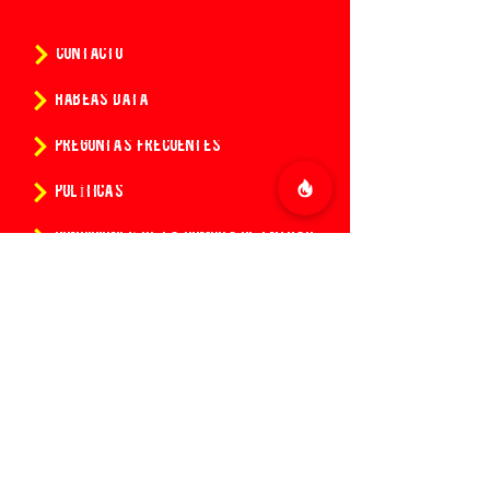
CONTACTO
HABEAS DATA
PREGUNTAS FRECUENTES
POLÍTICAS
CONDICIONES DE LA COMPRA DE ENTRADAS
¿Quieres conocer todas las
novedades de 14:14?
Suscríbete a nuestro newsletter y se el
primero en recibir información de todas
las fiestas de nuestra Discoteca