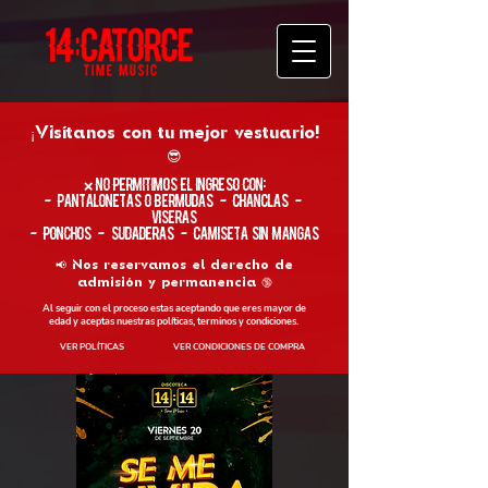
¡Visítanos con tu
mejor vestuario!
😎
​❌ No permitimos el ingreso con:
- Pantalonetas o Bermudas - Chanclas -
Viseras
- Ponchos - Sudaderas - Camiseta sin Mangas
📢 Nos reservamos el derecho de
admisión y permanencia 🔞
Al seguir con el proceso estas aceptando que eres mayor de
edad y aceptas nuestras políticas, terminos y condiciones.
VER POLÍTICAS
VER CONDICIONES DE COMPRA