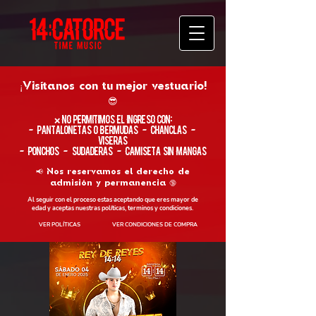
¡Visítanos con tu
mejor vestuario!
😎
​❌ No permitimos el ingreso con:
- Pantalonetas o Bermudas - Chanclas -
Viseras
- Ponchos - Sudaderas - Camiseta sin Mangas
📢 Nos reservamos el derecho de
admisión y permanencia 🔞
Al seguir con el proceso estas aceptando que eres mayor de
edad y aceptas nuestras políticas, terminos y condiciones.
VER POLÍTICAS
VER CONDICIONES DE COMPRA