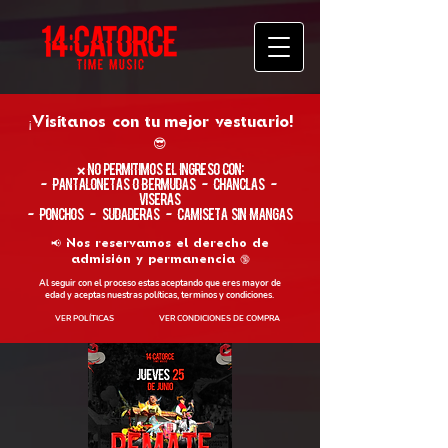
¡Visítanos con tu
mejor vestuario!
😎
​❌ No permitimos el ingreso con:
- Pantalonetas o Bermudas - Chanclas -
Viseras
- Ponchos - Sudaderas - Camiseta sin Mangas
📢 Nos reservamos el derecho de
admisión y permanencia 🔞
Al seguir con el proceso estas aceptando que eres mayor de
edad y aceptas nuestras políticas, terminos y condiciones.
VER POLÍTICAS
VER CONDICIONES DE COMPRA