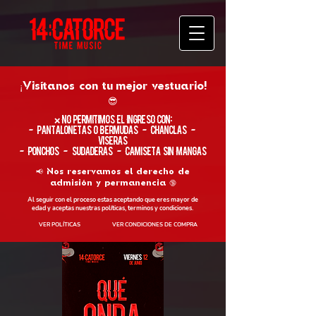
¡Visítanos con tu
mejor vestuario!
😎
​❌ No permitimos el ingreso con:
- Pantalonetas o Bermudas - Chanclas -
Viseras
- Ponchos - Sudaderas - Camiseta sin Mangas
📢 Nos reservamos el derecho de
admisión y permanencia 🔞
Al seguir con el proceso estas aceptando que eres mayor de
edad y aceptas nuestras políticas, terminos y condiciones.
VER POLÍTICAS
VER CONDICIONES DE COMPRA