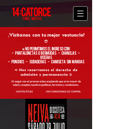
¡Visítanos con tu
mejor vestuario!
😎
​❌ No permitimos el ingreso con:
- Pantalonetas o Bermudas - Chanclas -
Viseras
- Ponchos - Sudaderas - Camiseta sin Mangas
📢 Nos reservamos el derecho de
admisión y permanencia 🔞
Al seguir con el proceso estas aceptando que eres mayor de
edad y aceptas nuestras políticas, terminos y condiciones.
VER POLÍTICAS
VER CONDICIONES DE COMPRA