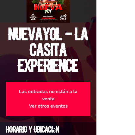
NuevaYol - La
Casita
Experience
Las entradas no están a la
venta
Ver otros eventos
Horario y ubicación