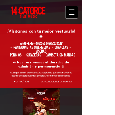
¡Visítanos con tu
mejor vestuario!
😎
​❌ No permitimos el ingreso con:
- Pantalonetas o Bermudas - Chanclas -
Viseras
- Ponchos - Sudaderas - Camiseta sin Mangas
📢 Nos reservamos el derecho de
admisión y permanencia 🔞
Al seguir con el proceso estas aceptando que eres mayor de
edad y aceptas nuestras políticas, terminos y condiciones.
VER POLÍTICAS
VER CONDICIONES DE COMPRA