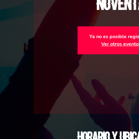
Novent
Ya no es posible regi
Ver otros evento
Horario y ubic