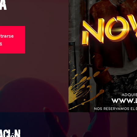
a
strarse
s
ación