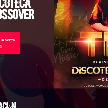
scoteca
rossover
 la venta
s
ación