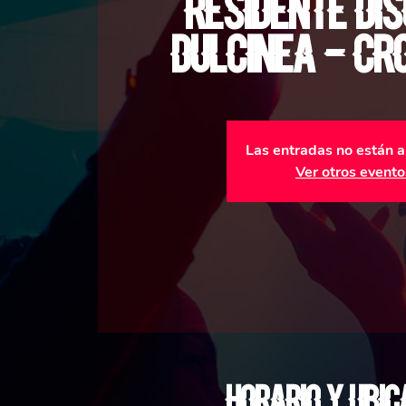
Residente Di
Dulcinea - C
Las entradas no están a
Ver otros evento
Horario y ubic