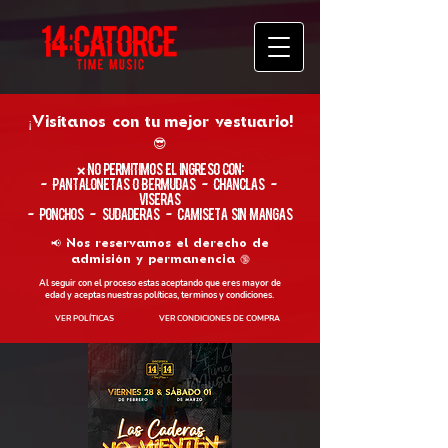
¡Visítanos con tu
mejor vestuario!
😎
​❌ No permitimos el ingreso con:
- Pantalonetas o Bermudas - Chanclas -
Viseras
- Ponchos - Sudaderas - Camiseta sin Mangas
📢 Nos reservamos el derecho de
admisión y permanencia 🔞
Al seguir con el proceso estas aceptando que eres mayor de
edad y aceptas nuestras políticas, terminos y condiciones.
VER POLÍTICAS
VER CONDICIONES DE COMPRA