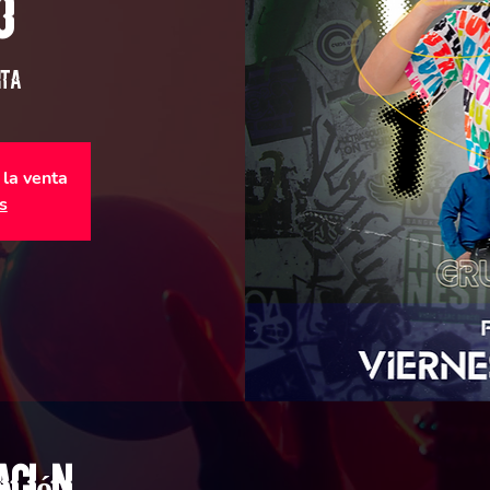
o
nta
 la venta
s
ación