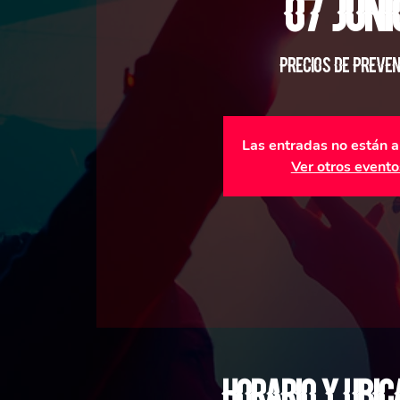
07 Juni
Precios de Preve
Las entradas no están a
Ver otros evento
Horario y ubic