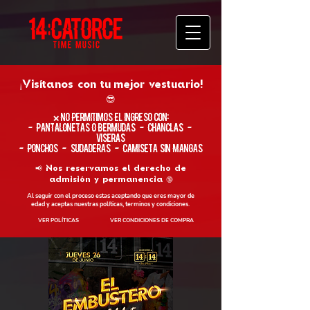
¡Visítanos con tu
mejor vestuario!
😎
​❌ No permitimos el ingreso con:
- Pantalonetas o Bermudas - Chanclas -
Viseras
- Ponchos - Sudaderas - Camiseta sin Mangas
📢 Nos reservamos el derecho de
admisión y permanencia 🔞
Al seguir con el proceso estas aceptando que eres mayor de
edad y aceptas nuestras políticas, terminos y condiciones.
VER POLÍTICAS
VER CONDICIONES DE COMPRA