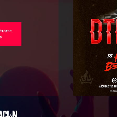
strarse
s
ación