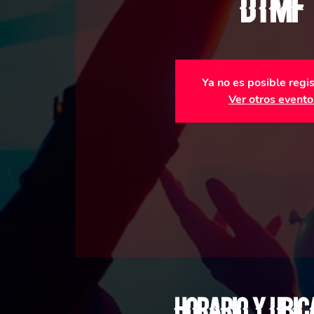
DTMF
Ya no es posible regi
Ver otros evento
Horario y ubic