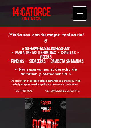
¡Visítanos con tu
mejor vestuario!
😎
​❌ No permitimos el ingreso con:
- Pantalonetas o Bermudas - Chanclas -
Viseras
- Ponchos - Sudaderas - Camiseta sin Mangas
📢 Nos reservamos el derecho de
admisión y permanencia 🔞
Al seguir con el proceso estas aceptando que eres mayor de
edad y aceptas nuestras políticas, terminos y condiciones.
VER POLÍTICAS
VER CONDICIONES DE COMPRA