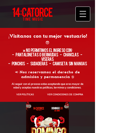
¡Visítanos con tu
mejor vestuario!
😎
​❌ No permitimos el ingreso con:
- Pantalonetas o Bermudas - Chanclas -
Viseras
- Ponchos - Sudaderas - Camiseta sin Mangas
📢 Nos reservamos el derecho de
admisión y permanencia 🔞
Al seguir con el proceso estas aceptando que eres mayor de
edad y aceptas nuestras políticas, terminos y condiciones.
VER POLÍTICAS
VER CONDICIONES DE COMPRA