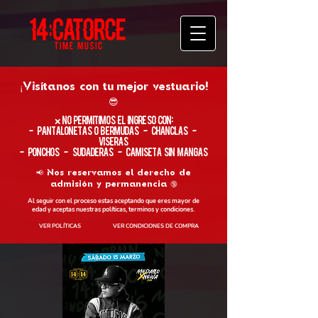
¡Visítanos con tu
mejor vestuario!
😎
​❌ No permitimos el ingreso con:
- Pantalonetas o Bermudas - Chanclas -
Viseras
- Ponchos - Sudaderas - Camiseta sin Mangas
📢 Nos reservamos el derecho de
admisión y permanencia 🔞
Al seguir con el proceso estas aceptando que eres mayor de
edad y aceptas nuestras políticas, terminos y condiciones.
VER POLÍTICAS
VER CONDICIONES DE COMPRA