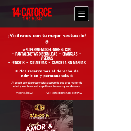
¡Visítanos con tu
mejor vestuario!
😎
​❌ No permitimos el ingreso con:
- Pantalonetas o Bermudas - Chanclas -
Viseras
- Ponchos - Sudaderas - Camiseta sin Mangas
📢 Nos reservamos el derecho de
admisión y permanencia 🔞
Al seguir con el proceso estas aceptando que eres mayor de
edad y aceptas nuestras políticas, terminos y condiciones.
VER POLÍTICAS
VER CONDICIONES DE COMPRA