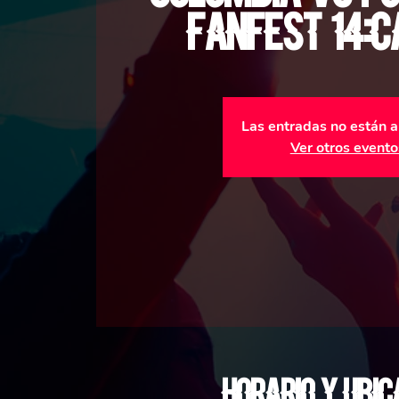
FanFest 14:
Las entradas no están a
Ver otros evento
Horario y ubic