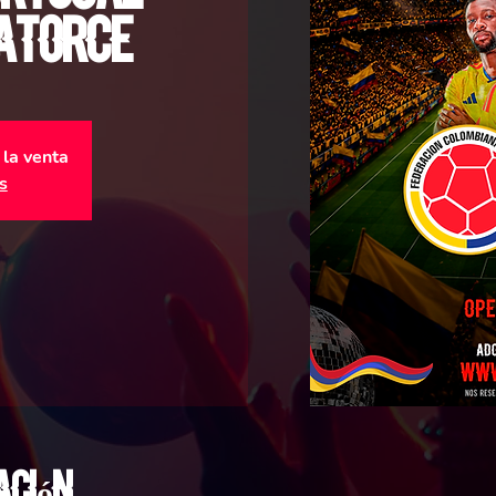
Catorce
 la venta
s
ación