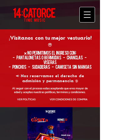
¡Visítanos con tu
mejor vestuario!
😎
​❌ No permitimos el ingreso con:
- Pantalonetas o Bermudas - Chanclas -
Viseras
- Ponchos - Sudaderas - Camiseta sin Mangas
📢 Nos reservamos el derecho de
admisión y permanencia 🔞
Al seguir con el proceso estas aceptando que eres mayor de
edad y aceptas nuestras políticas, terminos y condiciones.
VER POLÍTICAS
VER CONDICIONES DE COMPRA