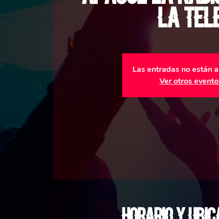
la tel
Las entradas no están a
Ver otros evento
Horario y ubic