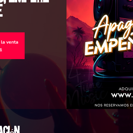
e
 la venta
s
ación