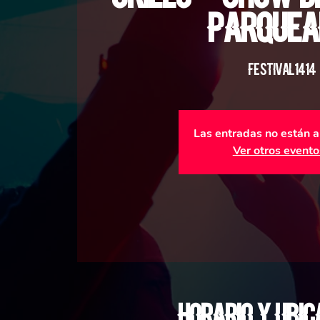
Parquea
#Festival1414
Las entradas no están a
Ver otros evento
Horario y ubic