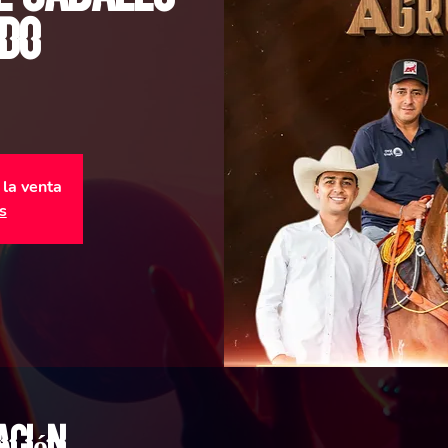
do
 la venta
s
ación